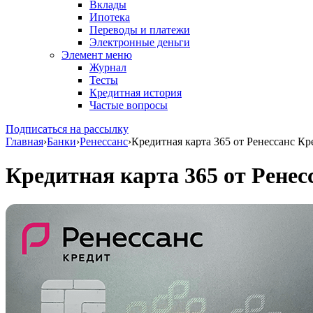
Вклады
Ипотека
Переводы и платежи
Электронные деньги
Элемент меню
Журнал
Тесты
Кредитная история
Частые вопросы
Подписаться на рассылку
Главная
›
Банки
›
Ренессанс
›
Кредитная карта 365 от Ренессанс Кр
Кредитная карта 365 от Ренес