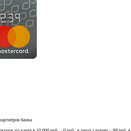
партнёров банка
ок по карте в 10 000 руб. – 0 руб., в иных случаях – 99 руб. в