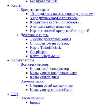
Без проверки КИ
Карты
Кредитные карты
10 кредитных карт, которые дадут всем
5 кредитных карт с кэшбеком
Кредитные карты по паспорту
5 лучших кредитных карт
Карты с плохой кредитной историей
Дебетовые карты
Лучшие дебетовые карты
С процентом на остаток
Карта Tinkoff Black
СберКарта
Карта Альфа-Банк
Калькуляторы
Все калькуляторы
Кредитный калькулятор
Калькулятор кредитных карт
Калькулятор дней
Элемент меню
Скоринговый калькулятор
Калькулятор микрозаймов
Ещё
Элемент меню
Банки